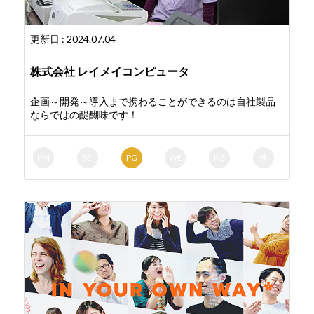
更新日 : 2024.07.04
株式会社 レイメイコンピュータ
企画～開発～導入まで携わることができるのは自社製品
ならではの醍醐味です！
PM
SE
PG
WE
NE
他