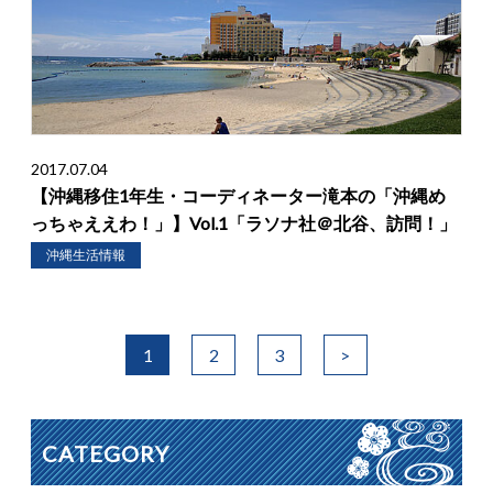
2017.07.04
【沖縄移住1年生・コーディネーター滝本の「沖縄め
っちゃええわ！」】Vol.1「ラソナ社＠北谷、訪問！」
沖縄生活情報
1
2
3
>
CATEGORY