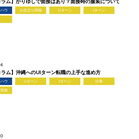
コラム】かりゆしで面接はあり？面接時の服装について
ウハウ
お役立ち情報
Uターン
Iターン
事
24
コラム】沖縄へのUIターン転職の上手な進め方
ウハウ
Uターン
Iターン
仕事
ち情報
10