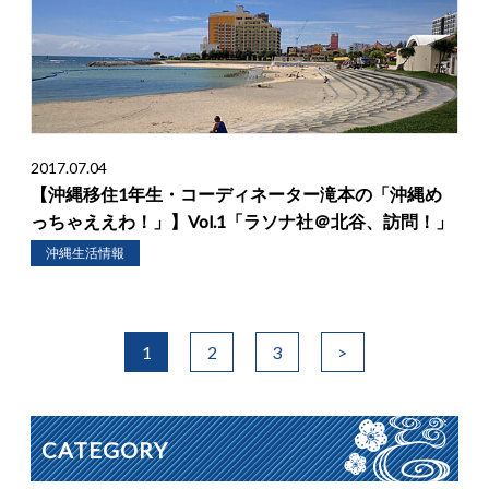
2017.07.04
【沖縄移住1年生・コーディネーター滝本の「沖縄め
っちゃええわ！」】Vol.1「ラソナ社＠北谷、訪問！」
沖縄生活情報
1
2
3
>
CATEGORY