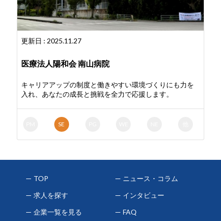
更新日 : 2025.11.27
医療法人陽和会 南山病院
キャリアアップの制度と働きやすい環境づくりにも力を
入れ、あなたの成長と挑戦を全力で応援します。
PM
SE
PG
WE
NE
他
TOP
ニュース・コラム
求人を探す
インタビュー
企業一覧を見る
FAQ