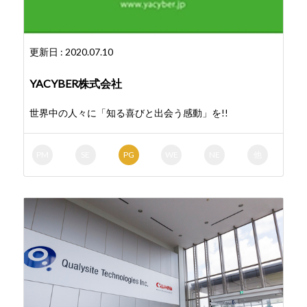
更新日 : 2020.07.10
YACYBER株式会社
世界中の人々に「知る喜びと出会う感動」を!!
PM
SE
PG
WE
NE
他