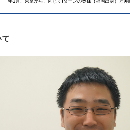
年2月、東京から、同じくIターンの奥様（福岡出身）と沖
いて