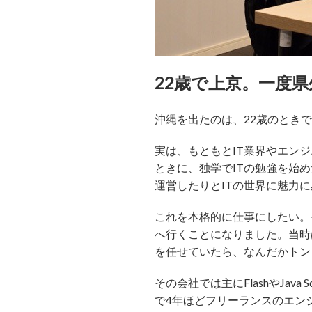
22歳で上京。一度
沖縄を出たのは、22歳のとき
実は、もともとIT業界やエン
ときに、独学でITの勉強を始
運営したりとITの世界に魅力
これを本格的に仕事にしたい。
へ行くことになりました。当時
を任せていたら、なんだかトン
その会社では主にFlashやJa
で4年ほどフリーランスのエン