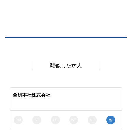
類似した求人
全研本社株式会社
PM
SE
PG
WE
NE
他