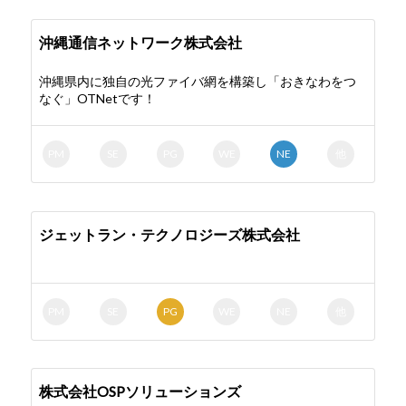
沖縄通信ネットワーク株式会社
沖縄県内に独自の光ファイバ網を構築し「おきなわをつ
なぐ」OTNetです！
PM
SE
PG
WE
NE
他
ジェットラン・テクノロジーズ株式会社
PM
SE
PG
WE
NE
他
株式会社OSPソリューションズ