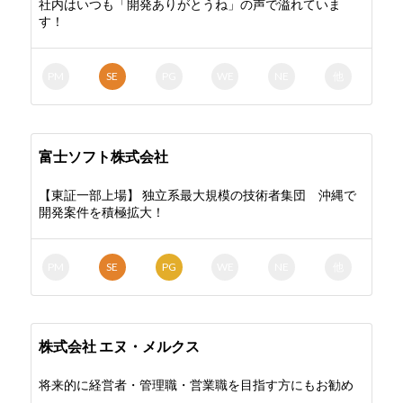
社内はいつも「開発ありがとうね」の声で溢れていま
す！
PM
SE
PG
WE
NE
他
富士ソフト株式会社
【東証一部上場】 独立系最大規模の技術者集団 沖縄で
開発案件を積極拡大！
PM
SE
PG
WE
NE
他
株式会社 エヌ・メルクス
将来的に経営者・管理職・営業職を目指す方にもお勧め