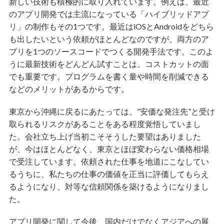
新しい技術も積極的に取り入れています。例えば、最近
のアプリ開発では主流になっている「ハイブリッドアプ
リ」の制作もその1つです。最近はiOSとAndroidをどちら
も出したいという依頼がほとんどなのですが、両方のア
プリを1つのソースコードでつくる開発手法です。このよ
うに最新技術をどんどん試すことは、コストカットの面
でも重要です。プログラムを書く量や時間を削減できる
などのメリットがあるからです。
東京から沖縄に戻るにあたっては、”安価な発注先”と受け
取られるリスクがあることをある程度覚悟していまし
た。会社立ち上げ当初こそそうした要望はありました
が、今はほとんどなく、東京とほぼ変わらない価格相場
で受注しています。依頼された仕事を地道にこなしてい
るうちに、私たちの仕事の価値を正当に評価してもらえ
るようになり、対等な信頼関係を築けるようになりまし
た。
アプリ開発に関して今後、国内だけでなくアジアへの展